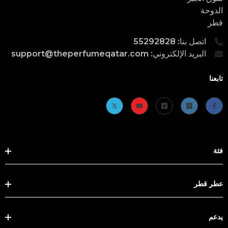
الدوحة
قطر
اتصل بنا: 55292828
البريد الإلكتروني: support@theperfumeqatar.com
تابعنا
فئة
عطر قطر
يدعم