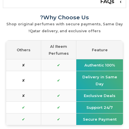
FAQs
Why Choose Us?
Shop original perfumes with secure payments, Same Day
Qatar delivery, and exclusive offers!
Al Reem
Others
Feature
Perfumes
✘
✔
100% Authentic
Delivery in Same
✘
✔
Day
✘
✔
Exclusive Deals
✔
✔
24/7 Support
✔
✔
Secure Payment