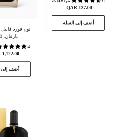
6 مراجعات
QAR 127.00
أضف إلى السلة
توم فورد فانيل 
بارفان، 50 مل
4 مراجعات
1,122.00
أضف إلى ا