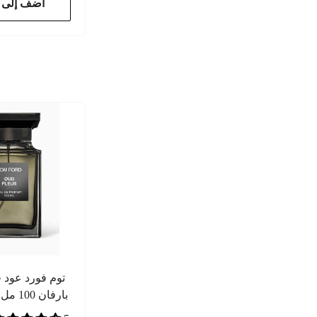
أضف إلى ا
توم فورد عود ف
بارفان 100 مل – للجنسين