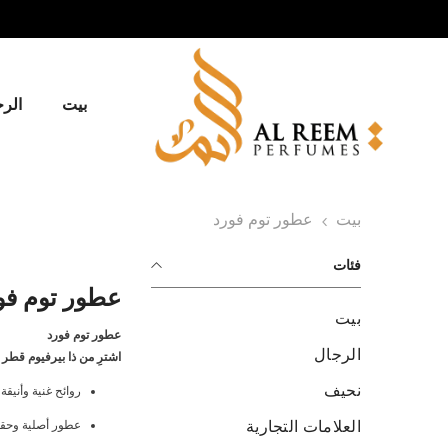
انتقل إلى المحتوى
بيت
الر
بيت
عطور توم فورد
فئات
عطور توم فو
بيت
عطور توم فورد
الرجال
اشترِ من ذا بيرفيوم قطر
نحيف
روائح غنية وأنيقة
العلامات التجارية
عطور أصلية وحقيقية