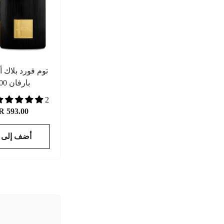
توم فورد بلاك أ
بارفان 100 مل
2 مراجعات
 593.00
أضف إلى ا