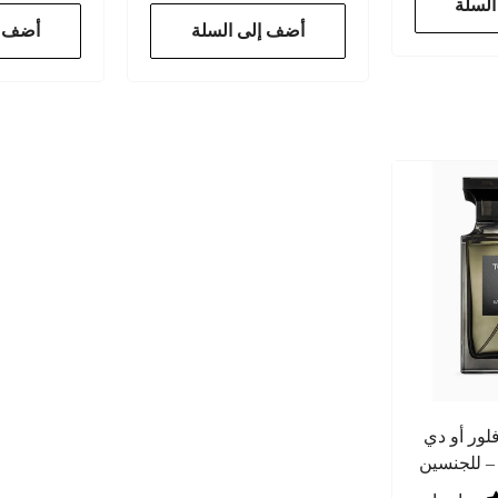
لسلة
أضف إلى السلة
أضف إ
لور أو دي