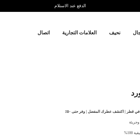
توصيل مجاني للطلبات فوق 199 ريال قطري
جال
نحيف
العلامات التجارية
اتصال
رد
 في قطر | اكتشف عطرك المفضل | وفر حتى ٥٠٪
 وجريئة
 100%