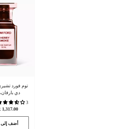
توم فورد تشير
دي بارفان، 50 م
3 مراجعات
1,317.00
أضف إلى ا