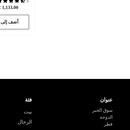
5 مراجعات
1,133.00
أضف إلى ا
عنوان
فئة
سوق الجبر
بيت
الدوحة
الرجال
قطر